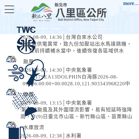
進入內容區塊
more...
more...
more...
more...
more...
more...
more...
more...
more...
more...
more...
more...
more...
停水
2026-08-09, 14:36│台灣自來水公司
因台電供電異常，致九份加壓站出水馬達跳機，
目前持續補水當中，後續恢復各區域供水
颱風
2026-08-09, 14:30│中央氣象署
17SEA13DOLPHIN白海豚2026-08-
09T06:00:00+00:0028.10,121.903343968220中
度颱風TYPHOON2026-08-
降雨
10T06:00:00+00:0029.40,118.10182599060中度
2026-08-09, 13:15│中央氣象署
颱風 白海豚（國際...
第13號颱風及其外圍環流影響，易有短延時強降
雨，今(9)日臺北市山區、新竹縣山區、苗栗縣山
區有局部豪雨或大豪雨，北海岸、新北市、桃園
水庫放流
市、新竹縣地區及臺中市山區有局...
2026-08-09, 12:38│水利署