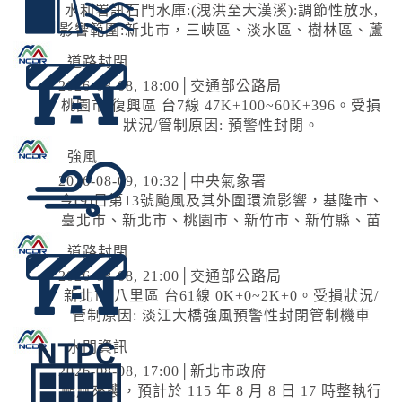
水利署訊石門水庫:(洩洪至大漢溪):調節性放水,
影響範圍:新北市，三峽區、淡水區、樹林區、蘆
洲區、五股區、鶯歌區、土城區、新莊區、八里
道路封閉
區、三重區、板橋區；臺北市，士林區、大同
2026-08-08, 18:00│交通部公路局
區、萬華區、北投區；桃園市，龍潭區、大溪區
桃園市 復興區 台7線 47K+100~60K+396。受損
狀況/管制原因: 預警性封閉。
強風
2026-08-09, 10:32│中央氣象署
今(9)日第13號颱風及其外圍環流影響，基隆市、
臺北市、新北市、桃園市、新竹市、新竹縣、苗
栗縣、臺中市、南投縣、彰化縣、屏東縣、宜蘭
道路封閉
縣、臺東縣(含綠島、蘭嶼)、澎湖縣、連江...
2026-08-08, 21:00│交通部公路局
新北市 八里區 台61線 0K+0~2K+0。受損狀況/
管制原因: 淡江大橋強風預警性封閉管制機車
道、自行車道及人行道，氣象預測風速達8級
水門資訊
風。
2026-08-08, 17:00│新北市政府
颱風來襲，預計於 115 年 8 月 8 日 17 時整執行