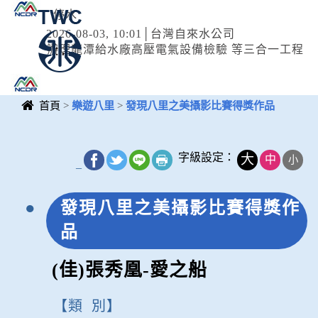
08月09日 23:00
停水
2026-08-03, 10:01│台灣自來水公司
辦理龍潭給水廠高壓電氣設備檢驗 等三合一工程
首頁
>
樂遊八里
>
發現八里之美攝影比賽得獎作品
中央內容區
塊
字級設定：
大
中
小
_
發現八里之美攝影比賽得獎作
品
(佳)張秀凰-愛之船
類 別