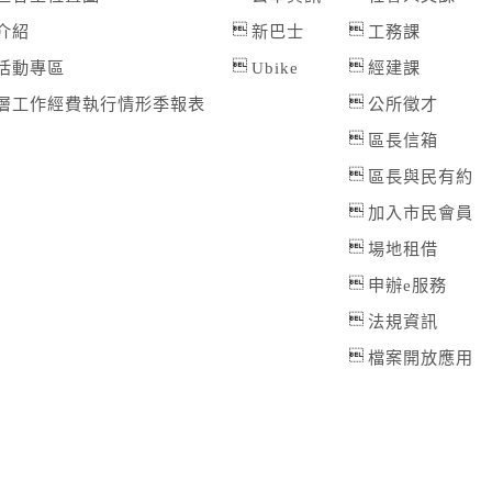
2
介紹
新巴士
工務課
活動專區
Ubike
經建課
層工作經費執行情形季報表
公所徵才
區長信箱
2
颱
區長與民有約
加入市民會員
場地租借
2
申辦e服務
新
法規資訊
檔案開放應用
2
預