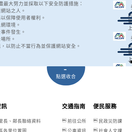
颱
盡最大努力並採取以下安全防護措施：
0
壞網站之人。
2
颱
務以保障使用者權利。
上網環境。
全事件發生。
全場所。
系統，以防止不當行為並保護網站安全。
2
2
桃
資訊
交通指南
便民服務
2
颱
里長、鄰長聯絡資料
前往公所
民政災防課
區各里位置圖
公車資訊
社會人文課