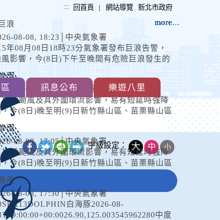
:::
|
回首頁
網站導覽
新北市政府
more...
more...
more...
more...
more...
more...
more...
more...
more...
more...
more...
more...
more...
more...
巨浪
026-08-08, 18:23│中央氣象署
15年08月08日18時23分氣象署發布巨浪告警，
颱風影響，今(8日)下午至晚間有危險巨浪發生的
機率。
降雨
專區
訊息公布
樂遊八里
026-08-08, 17:05│中央氣象署
第13號颱風及其外圍環流影響，易有短延時強降
雨，今(8日)晚至明(9)日新竹縣山區、苗栗縣山區
有局部豪雨或大豪雨，北海岸、臺北市山區、新
降雨
北市山區、桃園市山區、臺中市...
026-08-08, 17:05│中央氣象署
字級設定：
大
中
小
_
第13號颱風及其外圍環流影響，易有短延時強降
雨，今(8日)晚至明(9)日新竹縣山區、苗栗縣山區
有局部豪雨或大豪雨，北海岸、臺北市山區、新
颱風
北市山區、桃園市山區、臺中市...
026-08-08, 17:30│中央氣象署
0SEA13DOLPHIN白海豚2026-08-
8T09:00:00+00:0026.90,125.003545962280中度