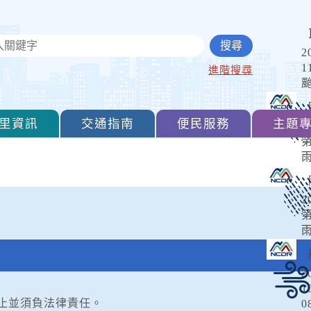
2
1
進階搜尋
里資訊
交通指南
便民服務
主題
2
2
2
1
止並須負法律責任。
0