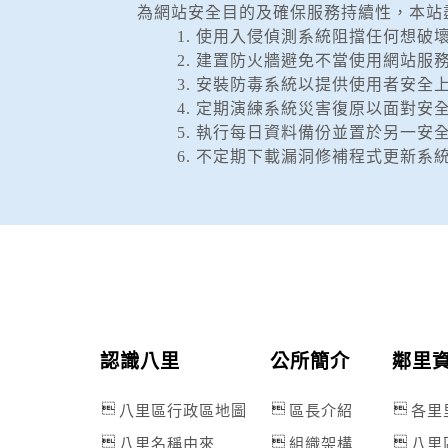
為網站安全目的及確保服務持續性，本站
1. 使用入侵偵測系統阻擋任何想破
2. 建置防火牆避免不當使用網站服
3. 安裝防毒系統以提供使用者安全
4. 定期演練系統災害復原以面對安
5. 執行每日資料備份並置於另一安
6. 不定期下載漏洞修補程式更新
認識八里
公所簡介
鄰里
八里區行政區地圖
區長介紹
各里
八里名稱由來
組織架構
八里