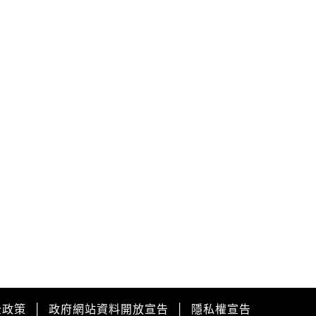
026-08-09, 00:00│農業部林業及自然保育署
颱風休園：白海豚颱風休園 預計開始時間：2026
08月09日 00:00 預計恢復時間：2026年08月09
 23:00
停水
026-08-03, 10:01│台灣自來水公司
辦理龍潭給水廠高壓電氣設備檢驗 等三合一工程
全政策
│
政府網站資料開放宣告
│
隱私權宣告