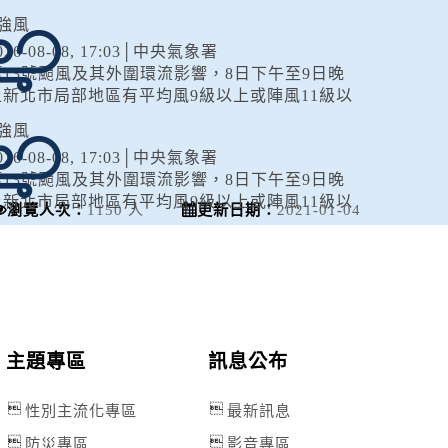
風TYPHOON2026-08-
強風
9T09:00:00+00:0027.80,121.803038975220中度
026-08-08, 17:03│中央氣象署
風 白海豚（國際...
第13號颱風及其外圍環流影響，8日下午至9日晚
上新北市局部地區有平均風9級以上或陣風11級以
上發生的機率(橙色燈號)，基隆市、臺北市、桃園
強風
市、新竹市、新竹縣、苗栗縣...
026-08-08, 17:03│中央氣象署
第13號颱風及其外圍環流影響，8日下午至9日晚
上新北市局部地區有平均風9級以上或陣風11級以
瀏覽人次：
1150 人
更新日期：
2021-01-04
上發生的機率(橙色燈號)，基隆市、臺北市、桃園
道路封閉
市、新竹市、新竹縣、苗栗縣...
026-08-08, 18:00│交通部公路局
園市 復興區 台7線 47K+100~60K+396。受損
狀況/管制原因: 預警性封閉。
水門資訊
主題專區
訊息公布
026-08-08, 17:00│新北市政府
風來襲，預計於 115 年 8 月 8 日 17 時整執行
性別主流化專區
最新訊息
市轄橫移門、越堤道及堤外便道只出不進管制，
並於 18 時整執行橫移門、越堤道及堤外便道封閉
防災專區
影音專區