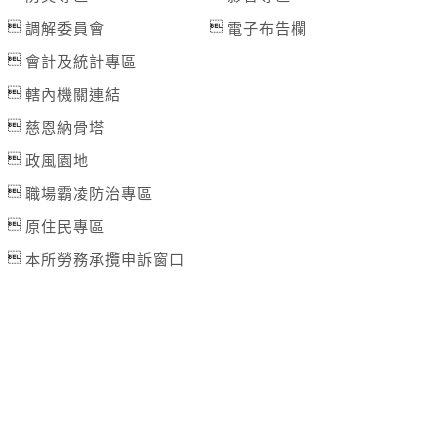
開放路邊停車
作業；管制範圍為『二重疏...
026-08-08, 17:00│新北市政府
調解委員會
電子布告欄
交通局指出，橫移門周邊部分紅黃線開放停車路
會計及統計專區
段，包含新店溪流域、大漢溪右岸與左岸、淡水
河流域等處，部分為雙邊開放停車，部分為單
轄內機關連結
開放路邊停車
邊，詳洽新北市府官網。 交通局補充...
慈恩納骨塔
026-08-08, 17:00│新北市政府
風來襲，預計於 115 年 8 月 8 日 17 時整執行
政風園地
市轄橫移門、越堤道及堤外便道只出不進管制，
職場霸凌防治專區
並於 18 時整執行橫移門、越堤道及堤外便道封閉
道路封閉
作業；管制範圍為『二重疏...
原住民專區
026-08-08, 21:00│交通部公路局
本所勞務承攬申訴窗口
北市 八里區 台61線 0K+0~2K+0。受損狀況/管
制原因: 淡江大橋強風預警性封閉管制機車道、自
行車道及人行道，氣象預測風速達8級風。
國家森林遊樂區
026-08-09, 00:00│農業部林業及自然保育署
白海豚颱風休園 預計開始日期：2026年08月09日
計恢復日期：2026年08月10日
國家森林遊樂區