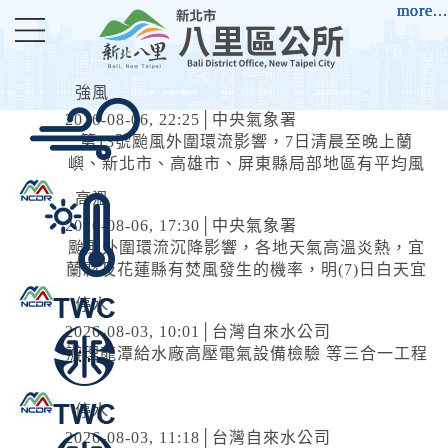
進入內容區塊
more...
more...
more...
more...
more...
強風
2026-08-06, 22:25│中央氣象署
第13號颱風外圍環流影響，7日清晨至晚上蘭
嶼、新北市、高雄市、屏東縣局部地區有平均風
6級以上或陣風8級以上發生的機率(黃色燈號)，
高溫
請注意。
2026-08-06, 17:30│中央氣象署
颱風外圍環流沉降影響，各地天氣高溫炎熱，宜
蘭縣及花蓮縣有焚風發生的機率，明(7)日白天宜
蘭縣為橙色燈號，有38度極端高溫出現的機率；
停水
臺北市、新北市、彰化縣、雲林縣、臺南市、屏
2026-08-03, 10:01│台灣自來水公司
東縣、花蓮縣為橙色燈號，有連續出現36度高溫
辦理龍潭給水廠高壓電氣設備檢驗 等三合一工程
的機率，請加強注意。南投縣、嘉義縣、臺東縣
為黃色燈號，請注意。
停水
2026-08-03, 11:18│台灣自來水公司