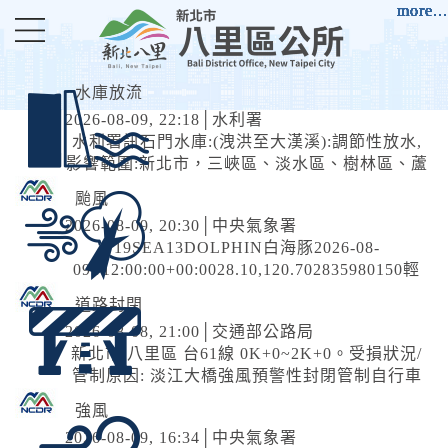
進入內容區塊
more...
more...
more...
more...
more...
more...
more...
more...
more...
more...
more...
水庫放流
2026-08-09, 22:18│水利署
水利署訊石門水庫:(洩洪至大漢溪):調節性放水,
影響範圍:新北市，三峽區、淡水區、樹林區、蘆
洲區、五股區、鶯歌區、土城區、新莊區、八里
颱風
區、三重區、板橋區；臺北市，士林區、大同
2026-08-09, 20:30│中央氣象署
區、萬華區、北投區；桃園市，龍潭區、大溪區
19SEA13DOLPHIN白海豚2026-08-
09T12:00:00+00:0028.10,120.702835980150輕
度颱風SEVERE TROPICAL STORM2026-08-
道路封閉
10T12:00:00+00:0029.60,117.201523992-輕度颱
2026-08-08, 21:00│交通部公路局
風...
新北市 八里區 台61線 0K+0~2K+0。受損狀況/
管制原因: 淡江大橋強風預警性封閉管制自行車
道及人行道，氣象預測風速達7級風。
強風
2026-08-09, 16:34│中央氣象署