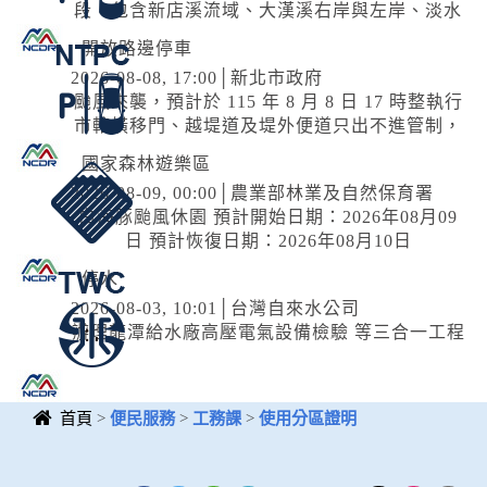
段，包含新店溪流域、大漢溪右岸與左岸、淡水
河流域等處，部分為雙邊開放停車，部分為單
開放路邊停車
邊，詳洽新北市府官網。 交通局補充...
2026-08-08, 17:00│新北市政府
颱風來襲，預計於 115 年 8 月 8 日 17 時整執行
市轄橫移門、越堤道及堤外便道只出不進管制，
並於 18 時整執行橫移門、越堤道及堤外便道封
國家森林遊樂區
閉作業；管制範圍為『二重疏...
2026-08-09, 00:00│農業部林業及自然保育署
白海豚颱風休園 預計開始日期：2026年08月09
日 預計恢復日期：2026年08月10日
停水
2026-08-03, 10:01│台灣自來水公司
辦理龍潭給水廠高壓電氣設備檢驗 等三合一工程
首頁
>
便民服務
>
工務課
>
使用分區證明
中央內容區
塊