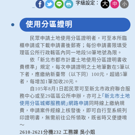
字級設定：
大
中
小
_
使用分區證明
民眾申請土地使用分區證明者，可至本所臨
櫃申請或下載申請書後郵寄；每份申請書限填受
理區公所行政轄區內同一地段50筆地號為限。
依「新北市都市計畫土地使用分區證明書收
費標準」規定，每次申請證明之土地筆數在5筆以
下者，應繳納新臺幣（以下同）100元，超過5筆
者，每增加1筆加收20元。
自105年8月1日起民眾可至新北市政府聯合服
務中心或至29區區公所申辦，亦可上
｢新北市土地
使用分區城鄉服務網｣網路申請
同時線上繳納規
費，申請案件經線上核發後，即可自行至系統列
印證明書，無需前往公所領取，既省時又便捷唷
～
2610-2621分機232 工務課 吳小姐