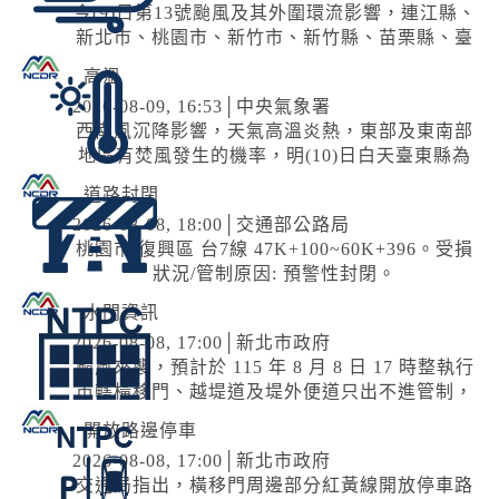
今(9)日第13號颱風及其外圍環流影響，連江縣、
新北市、桃園市、新竹市、新竹縣、苗栗縣、臺
中市、屏東縣、綠島、蘭嶼局部地區有平均風6
高溫
級以上或陣風8級以上發生的機率(黃...
2026-08-09, 16:53│中央氣象署
西南風沉降影響，天氣高溫炎熱，東部及東南部
地區有焚風發生的機率，明(10)日白天臺東縣為
橙色燈號，有連續出現36度高溫的機率，請加強
道路封閉
注意。臺北市、新北市、桃園市、花蓮縣為黃色
2026-08-08, 18:00│交通部公路局
燈號，請注意。
桃園市 復興區 台7線 47K+100~60K+396。受損
狀況/管制原因: 預警性封閉。
水門資訊
2026-08-08, 17:00│新北市政府
颱風來襲，預計於 115 年 8 月 8 日 17 時整執行
市轄橫移門、越堤道及堤外便道只出不進管制，
並於 18 時整執行橫移門、越堤道及堤外便道封
開放路邊停車
閉作業；管制範圍為『二重疏...
2026-08-08, 17:00│新北市政府
交通局指出，橫移門周邊部分紅黃線開放停車路