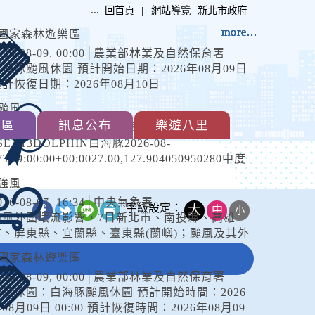
:::
|
回首頁
網站導覽
新北市政府
more...
more...
more...
more...
more...
more...
more...
國家森林遊樂區
026-08-09, 00:00│農業部林業及自然保育署
白海豚颱風休園 預計開始日期：2026年08月09日
計恢復日期：2026年08月10日
颱風
專區
訊息公布
樂遊八里
026-08-07, 17:30│中央氣象署
SEA13DOLPHIN白海豚2026-08-
7T09:00:00+00:0027.00,127.904050950280中度
風TYPHOON2026-08-
強風
8T09:00:00+00:0026.80,125.204050950280中度
026-08-07, 16:34│中央氣象署
風 白海豚（國際...
字級設定：
大
中
小
_
颱風外圍環流影響，7日新北市、南投縣、高雄
市、屏東縣、宜蘭縣、臺東縣(蘭嶼)；颱風及其外
圍環流影響，8日基隆市、臺北市、新北市、桃園
國家森林遊樂區
市、南投縣、高雄市、屏東縣、宜蘭縣、臺東縣
026-08-09, 00:00│農業部林業及自然保育署
(含蘭嶼)、連江縣局部地區有平均風6級以上或陣
颱風休園：白海豚颱風休園 預計開始時間：2026
風8級以上發生的機率(黃色燈號)，請注意。
08月09日 00:00 預計恢復時間：2026年08月09