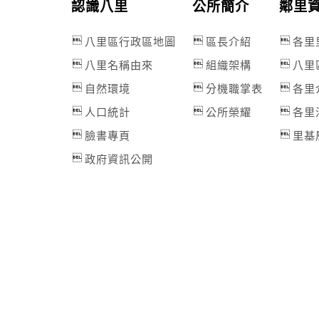
認識八里
公所簡介
鄰里
八里區行政區地圖
區長介紹
各里
八里名稱由來
組織架構
八里
自然環境
分機職掌表
各里
人口統計
公所榮耀
各里
臉書專頁
里基
政府資訊公開