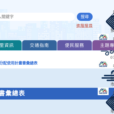
2
進階搜尋
預
里資訊
交通指南
便民服務
主題
2
2
0
分配使用計畫書彙總表
颱
0
2
颱
書彙總表
2
年