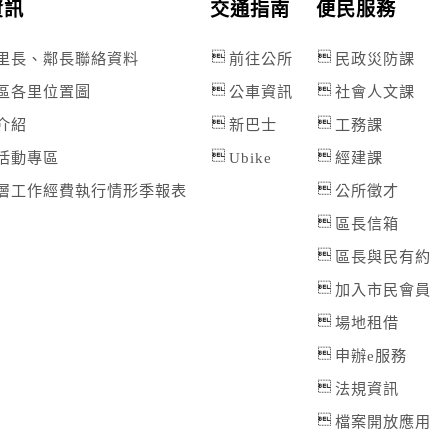
資訊
交通指南
便民服務
里長、鄰長聯絡資料
前往公所
民政災防課
區各里位置圖
公車資訊
社會人文課
介紹
新巴士
工務課
活動專區
Ubike
經建課
層工作經費執行情形季報表
公所徵才
區長信箱
區長與民有約
加入市民會員
場地租借
申辦e服務
法規資訊
檔案開放應用