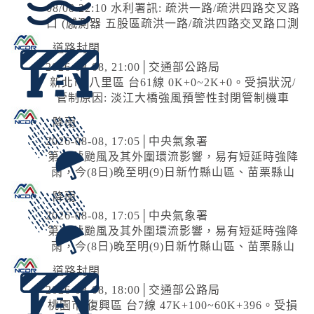
08/08 22:10 水利署訊: 疏洪一路/疏洪四路交叉路
以上發生的機率(黃色燈號)，請注意。
口 (感測器 五股區疏洪一路/疏洪四路交叉路口測
站)已達黃燈警戒，淹水深度已達10公分以上。​​​
道路封閉
2026-08-08, 21:00│交通部公路局
新北市 八里區 台61線 0K+0~2K+0。受損狀況/
管制原因: 淡江大橋強風預警性封閉管制機車
道、自行車道及人行道，氣象預測風速達8級
降雨
風。
2026-08-08, 17:05│中央氣象署
第13號颱風及其外圍環流影響，易有短延時強降
雨，今(8日)晚至明(9)日新竹縣山區、苗栗縣山
區有局部豪雨或大豪雨，北海岸、臺北市山區、
降雨
新北市山區、桃園市山區、臺中市...
2026-08-08, 17:05│中央氣象署
第13號颱風及其外圍環流影響，易有短延時強降
雨，今(8日)晚至明(9)日新竹縣山區、苗栗縣山
區有局部豪雨或大豪雨，北海岸、臺北市山區、
道路封閉
新北市山區、桃園市山區、臺中市...
2026-08-08, 18:00│交通部公路局
桃園市 復興區 台7線 47K+100~60K+396。受損