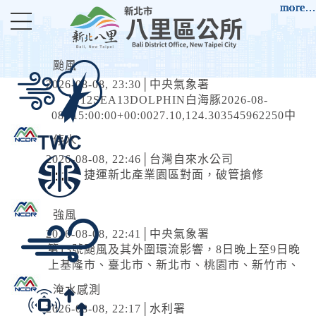
進入內容區塊
more...
more...
more...
more...
more...
more...
more...
more...
more...
more...
more...
more...
more...
more...
more...
颱風
2026-08-08, 23:30│中央氣象署
12SEA13DOLPHIN白海豚2026-08-
08T15:00:00+00:0027.10,124.303545962250中
度颱風TYPHOON2026-08-
停水
09T15:00:00+00:0028.20,120.703038975200中
2026-08-08, 22:46│台灣自來水公司
度颱風 白海豚（國際...
捷運新北產業園區對面，破管搶修
強風
2026-08-08, 22:41│中央氣象署
第13號颱風及其外圍環流影響，8日晚上至9日晚
上基隆市、臺北市、新北市、桃園市、新竹市、
新竹縣、苗栗縣、臺中市、南投縣、彰化縣、屏
淹水感測
東縣、宜蘭縣、臺東縣(含蘭嶼、綠島)、澎湖
2026-08-08, 22:17│水利署
縣、連江縣局部地區有平均風6級以上或陣風8級